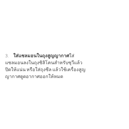
3.     
ใส่แซลมอนในถุงสูญญากาศ
ใส่
แซลมอนลงในถุงซิลิโคนสำหรับซุวีแล้ว
ปิดให้แน่น หรือใส่ถุงซีล แล้วใช้เครื่องสูญ
ญากาศดูดอากาศออกให้หมด