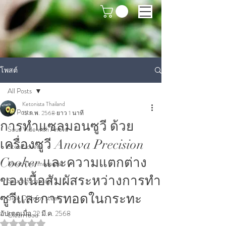
โพสต์
All Posts
Ketonista Thailand
All Posts
15 ก.พ. 2568
ยาว 1 นาที
การทำแซลมอนซูวี ด้วย
Sous Vide with Anova
เครื่องซูวี Anova Precision
Steak lovers
Cooker และความแตกต่าง
Meat Thermometer
ของเนื้อสัมผัสระหว่างการทำ
Sauce for steak
ซูวีและการทอดในกระทะ
Side Dish for steak
อัปเดตเมื่อ
22 มี.ค. 2568
Clean food
ได้รับ NaN เต็ม 5 ดาว