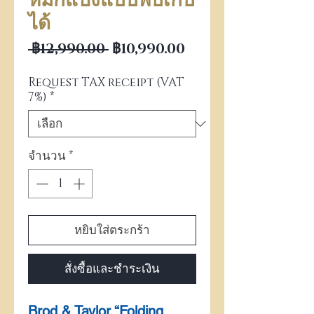
หมักแป้งแบบพับเก็บ
ได้
ราคาปกติ
ราคาขายลด
 ฿12,990.00 
฿10,990.00
Request TAX receipt (VAT
7%)
*
จำนวน
*
หยิบใส่ตระกร้า
สั่งซื้อและชำระเงิน
Brod & Taylor “Folding