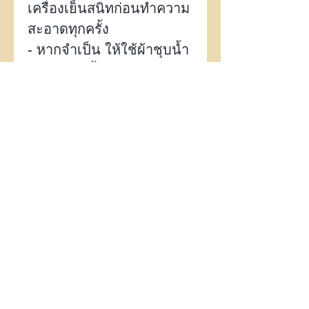
เครื่องเย็นสนิทก่อนทำความ
สะอาดทุกครั้ง
-
หากจำเป็น ให้ใช้ผ้าชุบน้ำ
หรือผ้าชุบน้ำยาทำความ
สะอาดชนิดอ่อน เช็ดตัว
เครื่องและแผ่นฐานโลหะ
-
ห้ามใช้น้ำยาทำความ
สะอาดที่มีฤทธิ์กัดกร่อนหรือ
สารเคมีรุนแรง
-
ห้ามจุ่มเครื่องลงในน้ำหรือ
วางใต้ก๊อกน้ำโดยตรง
-
หลังทำความสะอาด ต้อง
รอให้แห้งสนิทก่อนพับเก็บ
หมายเหตุ
-
มีการรับประกัน
2
ปี