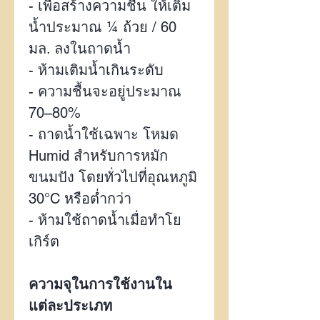
-
เพื่อสร้างความชื้น ให้เติม
น้ำประมาณ
¼
ถ้วย /
60
มล. ลงในถาดน้ำ
-
ห้ามเติมน้ำเกินระดับ
-
ความชื้นจะอยู่ประมาณ
70–80%
-
ถาดน้ำใช้เฉพาะ โหมด
Humid
สำหรับการหมัก
ขนมปัง โดยทั่วไปที่อุณหภูมิ
30°C
หรือต่ำกว่า
-
ห้ามใช้ถาดน้ำเมื่อทำโย
เกิร์ต
ความจุในการใช้งานใน
แต่ละประเภท