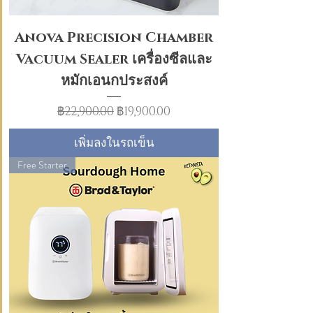
Anova Precision Chamber
Vacuum Sealer เครื่องซีลและ
หมักเอนกประสงค์
ราคาปกติ
ราคาขายลด
฿22,900.00
฿19,900.00
เพิ่มลงในรถเข็น
Free Starter