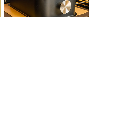
อุปกรณ์สร้างไอน้ำ ฝาครอบโดว์
(Baking Shell) สำหรับอบ
ขนมปัง sourdough
ราคาปกติ
ราคาขายลด
฿4,100.00
฿3,590.00
เพิ่มลงในรถเข็น