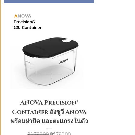
ANOVA Precision®
Container ถังซูวี Anova
พร้อมฝาปิด และตะแกรงในตัว
ราคาปกติ
ราคาขายลด
฿6,790.00
฿5,790.00