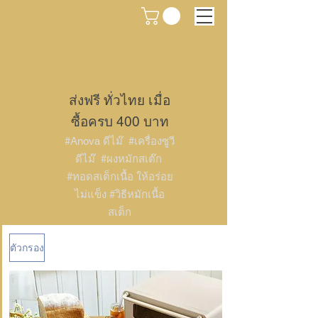
ส่งฟรี ทั่วไทย เมื่อ
ซื้อครบ 400 บาท
#Anova ดีไม๊ #เครื่องซูวี
ดีไม๊ #ผงหมักสเต๊ก
#ทอดสเต็กเนื้อ ให้อร่อย
ไม่แข็ง #วิธีหมักเนื้อ
สเต็ก
ตัวกรอง