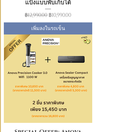
แป้งแบบพับเก็บได้
ราคาปกติ
ราคาขายลด
฿12,990.00
฿10,990.00
เพิ่มลงในรถเข็น