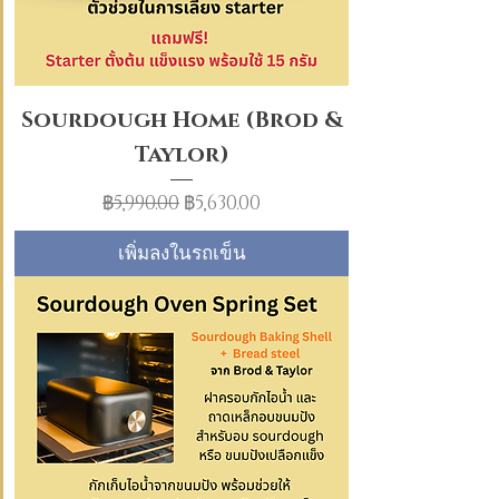
Sourdough Home (Brod &
Taylor)
ราคาปกติ
ราคาขายลด
฿5,990.00
฿5,630.00
เพิ่มลงในรถเข็น