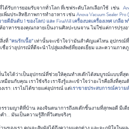
ี่ได้รับการยอมรับจากทั่วโลก ที่เชฟระดับโลกเลือกใช้ เช่น
Ano
วยเพิ่มประสิทธิภาพการทำอาหาร เช่น
Anova Vacuum Sealer Pro 
ที่ขายดีอันดับ 1 ของโลก) และ FinaMill เครื่องบดเครื่องเทศ เกลือ 
อให้อาหารของคุณกลายเป็นงานศิลปะบนจาน ไม่ใช่แค่การปรุ
่งที่
“คนรักเนื้อ”
เท่านั้นจะเข้าใจว่ามันสำคัญแค่ไหน อุปกรณ์ที
ชื่อว่าอุปกรณ์ที่ดีจะนำไปสู่ผลลัพธ์ที่ยอดเยี่ยม และความภาค
 มั่นใจได้ว่าเป็นอุปกรณ์ที่ช่วยให้คุณทำสเต๊กได้สมบูรณ์แบบที่สุ
อนกับคุณ เราใช้จริง เราจึงรู้และเข้าใจว่าอะไรคือสิ่งที่คุณ
เรา: เราไม่ได้ขายแค่อุปกรณ์ แต่
เราขายประสบการณ์ความสำ
การรวมญาติที่บ้าน ลองจินตนาการถึงสเต๊กชิ้นงามที่สุกพอดี มีเดี
ำ... มันเป็นความรู้สึกที่วิเศษจริงๆ
ากร้านของเรา คุณจะสัมผัสได้ถึงความแตกต่าง และจะภูมิใจในผลงา