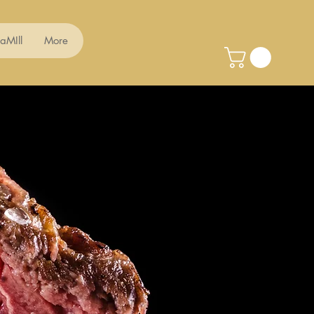
naMIll
More