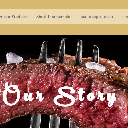
Anova Products
Meat Thermometer
Sourdough Lovers
Fi
Our Story