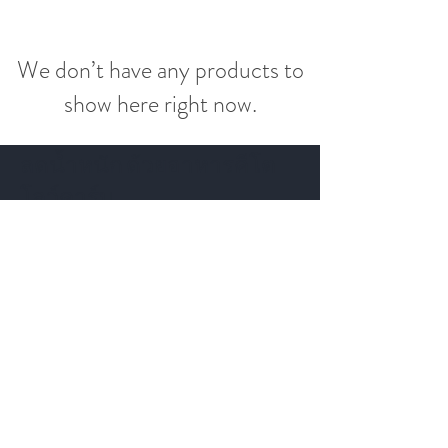
We don’t have any products to
show here right now.
ลดน้ำหนัก ด้วยอาหารคีโต
โลว์คาร์บ
สมัครเพื่อ
รับโค้ดส่วนลด
และ
ข่าวสาร
สมัครรับข่าวสาร