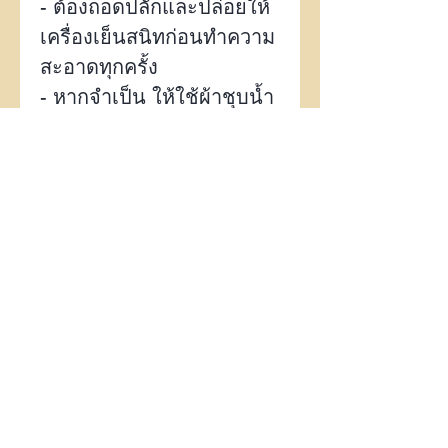
-
ต้องถอดปลั๊กและปล่อยให้
เครื่องเย็นสนิทก่อนทำความ
สะอาดทุกครั้ง
-
หากจำเป็น ให้ใช้ผ้าชุบน้ำ
หรือผ้าชุบน้ำยาทำความ
สะอาดชนิดอ่อน เช็ดตัว
เครื่องและแผ่นฐานโลหะ
-
ห้ามใช้น้ำยาทำความ
สะอาดที่มีฤทธิ์กัดกร่อนหรือ
สารเคมีรุนแรง
-
ห้ามจุ่มเครื่องลงในน้ำหรือ
วางใต้ก๊อกน้ำโดยตรง
-
หลังทำความสะอาด ต้อง
รอให้แห้งสนิทก่อนพับเก็บ
หมายเหตุ