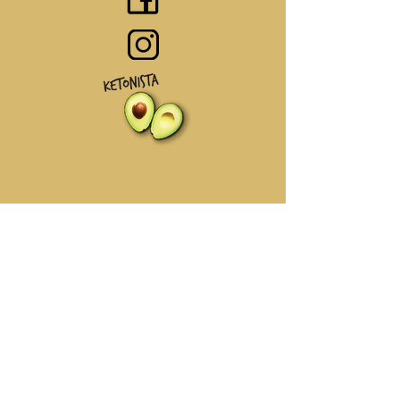
ketonista.th
helloketonista@gmail.com
Bangkok, Thailand
©2020 Ketonisa Thailand. All rights