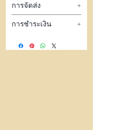
การจัดส่ง
จัดส่งฟรีทั่วไทยด้วย EMS
การชำระเงิน
ไปรษณีย์ไทย
พร้อม
tracking
number
การชำระเงิน สามารถชำระ
กรณีต้องการจัดส่วนด่วน
ได้หลายช่องทางดังนี้
ภายในวัน มีค่าใช้จ่ายเพิ่ม
1.
ชำระออนไลน์ ผ่าน บัตร
150
บาท
เครดิต หรือ บัตรเดบิต
Visa
หรือ
Master Card
-
ไม่มีค่าธรรมเนียม
-
การชำระผ่าน บัตรเครดิต
หรือ บัตรเดบิต
Visa
หรือ
Master Card
คุณไม่จำเป็น
ต้องแจ้งชำระเงิน เนื่องจาก
ระบบจะจัดการให้คุณทันที