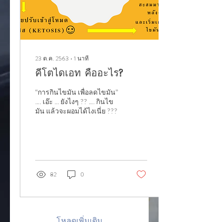
23 ต.ค. 2563
∙
1
นาที
คีโตไดเอท คืออะไร?
“การกินไขมัน เพื่อลดไขมัน”
…. เอ๊ะ ... ยังไงๆ ?? …. กินไข
มัน แล้วจะผอมได้ไงเนี่ย ???
82
0
โหลดเพิ่มเติม