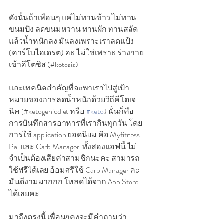
ดังนั้นถ้าเพื่อนๆ แค่ไม่ทานข้าว ไม่ทาน
ขนมปัง ลดขนมหวาน ทานผัก ทานสลัด 
แล้วน้ำหนักลง มันลงเพราะเราลดแป้ง 
(คาร์โบไฮเดรต) คะ ไม่ใช่เพราะ ร่างกาย
เข้าคีโตซิส (#ketosis)
และเทคนิคสำคัญที่จะพาเราไปสู่เป้า
หมายของการลดน้ำหนักด้วยวิถีคีโตเจ
นิค (#ketogenicdiet หรือ 
#keto
) นั่นก็คือ 
การบันทึกสารอาหารที่เรากินทุกวัน โดย
การใช้ application ยอดนิยม คือ Myfitness 
Pal และ Carb Manager  ทั้งสองแอฟนี้ ไม่
จำเป็นต้องเสียค่าสามชิกนะคะ สามารถ
ใช้ฟรีได้เลย อ้อมศรีใช้ Carb Manager คะ 
มันดีงามมากกก โหลดได้จาก App Store 
ได้เลยคะ 
มาถึงตรงนี้ เพื่อนๆคงจะมีคำถามว่า ... 