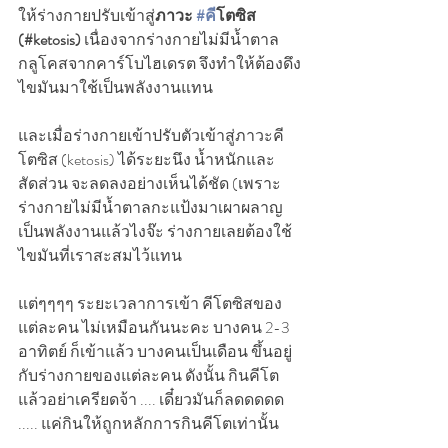
ให้ร่างกายปรับเข้าสู่
ภาวะ 
#ค
ีโตซิส 
(#ketosis)
 เนื่องจากร่างกายไม่มีน้ำตาล
กลูโคสจากคาร์โบไฮเดรต จึงทำให้ต้องดึง
ไขมันมาใช้เป็นพลังงานแทน  
และเมื่อร่างกายเข้าปรับตัวเข้าสู่ภาวะคี
โตซิส (ketosis) ได้ระยะนึง น้ำหนักและ
สัดส่วน จะลดลงอย่างเห็นได้ชัด (เพราะ
ร่างกายไม่มีน้ำตาลกะแป้งมาเผาผลาญ
เป็นพลังงานแล้วไงจ๊ะ ร่างกายเลยต้องใช้
ไขมันที่เราสะสมไว้แทน 
แต่ๆๆๆๆ ระยะเวลาการเข้า คีโตซิสของ
แต่ละคน ไม่เหมือนกันนะคะ บางคน 2-3 
อาทิตย์ ก็เข้าแล้ว บางคนเป็นเดือน ขึ้นอยู่
กับร่างกายของแต่ละคน ดังนั้น กินคีโต
แล้วอย่าเครียดจ้า .... เดี๋ยวมันก็ลดดดดด 
..... แค่กินให้ถูกหลักการกินคีโตเท่านั้น 