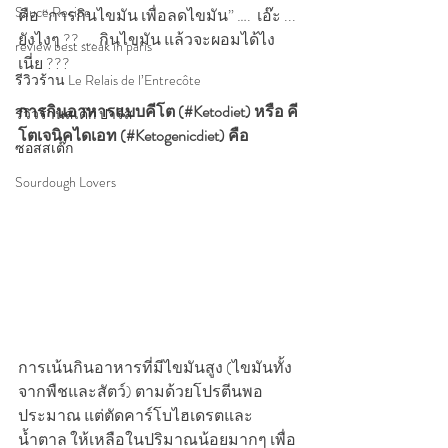
Sauce Recipe
คือ “การกินไขมัน เพื่อลดไขมัน” ….  เอ๊ะ ... 
ยังไงๆ ?? …. กินไขมัน แล้วจะผอมได้ไง
review best steak in paris
เนี่ย ???  
รีวิวร้าน Le Relais de l’Entrecôte
การกินอาหารแบบคีโต (#Ketodiet) หรือ คี
รีวิวร้านสเต๊ก ปารีส
โตเจนิคไดเอท (#Ketogenicdiet) คือ 
ซอสสเต๊ก
Sourdough Lovers
การเน้นกินอาหารที่มีไขมันสูง (ไขมันทั้ง
จากพืชและสัตว์) ตามด้วยโปรตีนพอ
ประมาณ แต่ตัดคาร์โบไฮเดรตและ
น้ำตาล ให้เหลือในปริมาณน้อยมากๆ เพื่อ