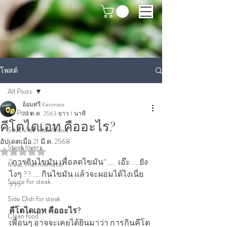
โพสต์
All Posts
อ้อมศรี Ketonista
All Posts
23 ต.ค. 2563
ยาว 1 นาที
คีโตไดเอท คืออะไร?
Sous Vide with Anova
อัปเดตเมื่อ
21 มี.ค. 2568
Steak lovers
ได้รับ NaN เต็ม 5 ดาว
“การกินไขมัน เพื่อลดไขมัน” ….  เอ๊ะ ... ยัง
Meat Thermometer
ไงๆ ?? …. กินไขมัน แล้วจะผอมได้ไงเนี่ย 
Sauce for steak
??? 
Side Dish for steak
คีโตไดเอท คืออะไร?
Clean food
เพื่อนๆ อาจจะเคยได้ยินมาว่า การกินคีโต 