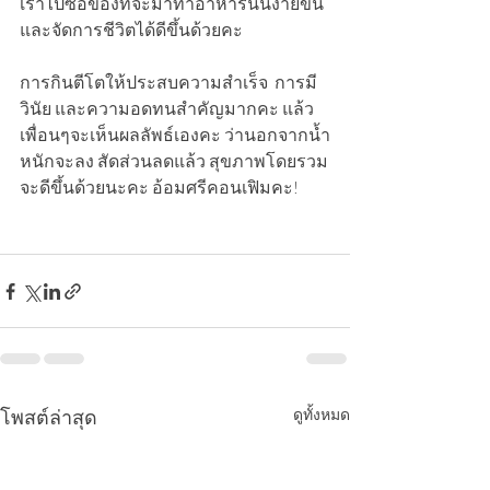
เราไปซื้อของที่จะมาทำอาหารนั้นง่ายขึ้น 
และจัดการชีวิตได้ดีขึ้นด้วยคะ
การกินตีโตให้ประสบความสำเร็จ  การมี
วินัย และความอดทนสำคัญมากคะ แล้ว
เพื่อนๆจะเห็นผลลัพธ์เองคะ ว่านอกจากน้ำ
หนักจะลง สัดส่วนลดแล้ว สุขภาพโดยรวม
จะดีขึ้นด้วยนะคะ อ้อมศรีคอนเฟิมคะ!  
โพสต์ล่าสุด
ดูทั้งหมด