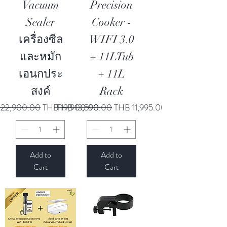
Vacuum
Precision
Sealer
Cooker -
เครื่องซีล
WIFI 3.0
และหมัก
+ 11LTub
เอนกประ
+ 11L
สงค์
Rack
ar Price
Sale Price
Regular Price
Sale Price
 22,900.00
THB 19,900.00
THB 13,590.00
THB 11,995.00
Add to
Add to
Cart
Cart