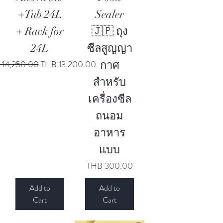
+Tub 24L
Sealer
+ Rack for
🇯🇵 ถุง
24L
ซีลสูญญา
lar Price
Sale Price
 14,250.00
THB 13,200.00
กาศ
สำหรับ
เครื่องซีล
ถนอม
อาหาร
แบบ
Price
THB 300.00
Add to
Add to
Cart
Cart