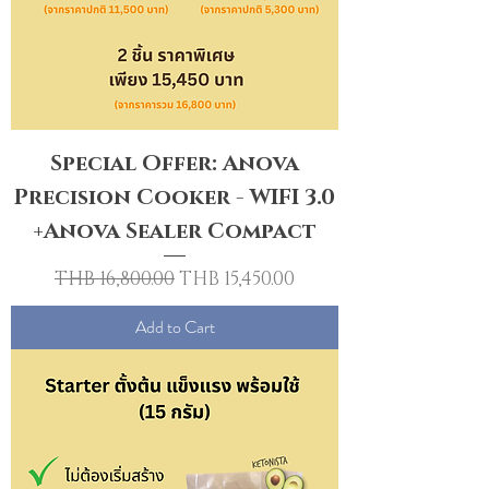
Special Offer: Anova
Precision Cooker - WIFI 3.0
+Anova Sealer Compact
Regular Price
Sale Price
THB 16,800.00
THB 15,450.00
Add to Cart