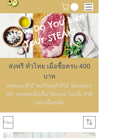
How Do You Like
Your STEAK?
ส่งฟรี ทั่วไทย เมื่อซื้อครบ 400
บาท
#Anova ดีไม๊ #เครื่องซูวี ดีไม๊ #ผงหมักส
เต๊ก #ทอดสเต็กเนื้อ ให้อร่อย ไม่แข็ง #วิธี
หมักเนื้อสเต็ก
Filter