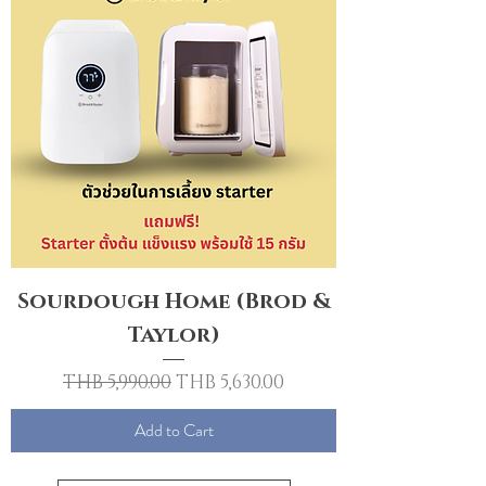
Sourdough Home (Brod &
Taylor)
Regular Price
Sale Price
THB 5,990.00
THB 5,630.00
Add to Cart