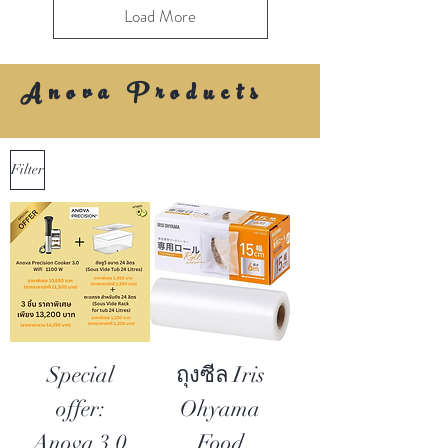
Load More
Anova Products
Filter
Special
ถุงซีล Iris
offer:
Ohyama
Anova 3.0
Food