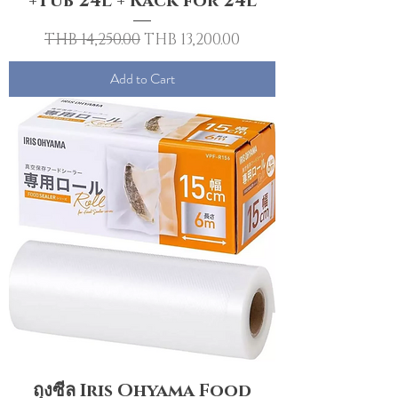
+Tub 24L + Rack for 24L
Regular Price
Sale Price
THB 14,250.00
THB 13,200.00
Add to Cart
ถุงซีล Iris Ohyama Food