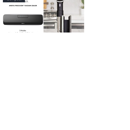
เครื่องซีล
ขาตั้ง
สูญญา
เครื่องซูวี่
กาศ
แท่นวาง
Anova
ANOVA
Precision
Precision®
™ Sealer
Cooker
Compact
Stand ขา
220V
ตั้งเครื่อง
lar Price
Sale Price
 5,300.00
THB 4,890.00
Sous Vide