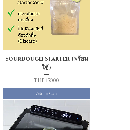
Sourdough Starter (พร้อม
ใช้)
Price
THB 150.00
Add to Cart