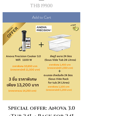
Price
THB 199.00
Add to Cart
Special offer: Anova 3.0