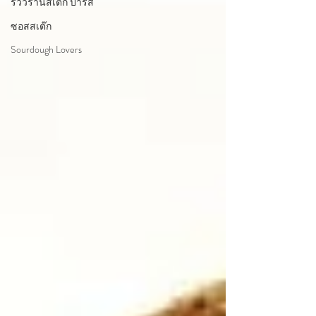
รีวิวร้านสเต๊ก ปารีส
ซอสสเต๊ก
Sourdough Lovers