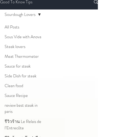
Good To Know Tips
Sourdough Lovers
All Posts
Sous Vide with Anova
Steak lovers
Meat Thermometer
Sauce for steak
Side Dish for steak
Clean food
Sauce Recipe
review best steak in
paris
รีวิวร้าน Le Relais de
l’Entrecôte