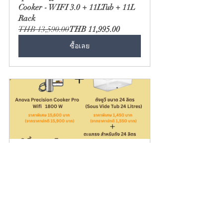
Cooker - WIFI 3.0 + 11LTub + 11L 
Rack
THB 13,590.00
THB 11,995.00
ซื้อเลย
Special Offer: Anova Pro +24L Tub 
+ 24LRack
THB 18,650.00
THB 18,150.00
ซื้อเลย