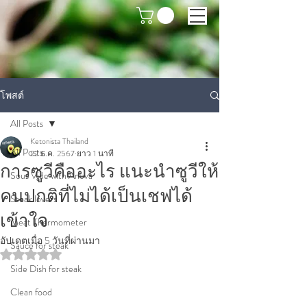
โพสต์
All Posts
Ketonista Thailand
All Posts
22 ธ.ค. 2567
ยาว 1 นาที
การซูวีคืออะไร แนะนำซูวีให้
Sous Vide with Anova
คนปกติที่ไม่ได้เป็นเชฟได้
Steak lovers
เข้าใจ
Meat Thermometer
อัปเดตเมื่อ
5 วันที่ผ่านมา
Sauce for steak
ได้รับ NaN เต็ม 5 ดาว
Side Dish for steak
Clean food