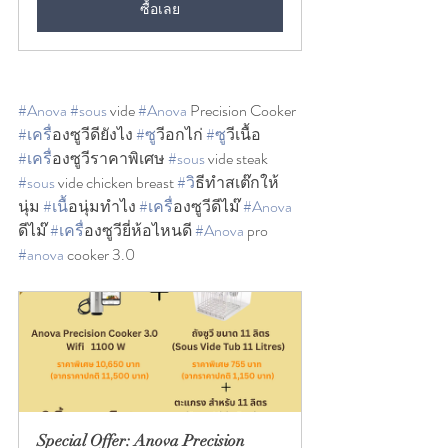
ซื้อเลย
#Anova
#sous
 vide 
#Anova
 Precision Cooker 
#เคร
ื่องซูวีดียังไง 
#ซ
ูวีอกไก่ 
#ซ
ูวีเนื้อ 
#เคร
ื่องซูวีราคาพิเศษ 
#sous
 vide steak 
#sous
 vide chicken breast 
#ว
ิธีทำสเต๊กให้
นุ่ม 
#เน
ื้อนุ่มทำไง 
#เคร
ื่องซูวีดีไม๊ 
#Anova
ดีไม๊ 
#เคร
ื่องซูวียี่ห้อไหนดี 
#Anova
 pro 
#anova
 cooker 3.0
Special Offer: Anova Precision 