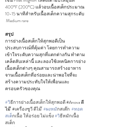
เช่น Fillet Mignon ให้ตั้งเตาอบให้อุ่นที่ 
400°F (200°C) แล้วอบเนื้อสเต็กประมาณ 
10-15 นาทีสำหรับเนื้อสเต็กความสุกระดับ 
 Medium rare
สรุป
การย่างเนื้อสเต็กให้สุกพอดีเป็น
ประสบการณ์ที่คุ้มค่า โดยการทำความ
เข้าใจระดับความสุกที่แตกต่างกัน ทำตาม
เคล็ดลับเหล่านี้ และลองใช้เทคนิคการย่าง
เนื้อสเต็กต่างๆ คุณสามารถสร้างอาหาร
จานเนื้อสเต็กที่อร่อยและน่าพอใจที่จะ
สร้างความประทับใจให้เพื่อนและ
ครอบครัวของคุณ
#ว
ิธีการย่างเนื้อสเต็กให้สุกพอดี 
#Anova
 ดี
ไม๊  #
เครื่องซูวี ดีไม๊  
#ผงหม
ักสเต๊ก  
#ทอด
สเต
็กเนื้อ ให้อร่อย ไม่แข็ง 
#ว
ิธีหมักเนื้อ
สเต็ก