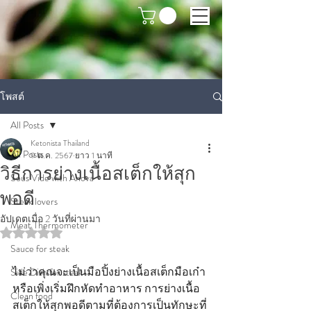
โพสต์
All Posts
Ketonista Thailand
All Posts
9 ต.ค. 2567
ยาว 1 นาที
วิธีการย่างเนื้อสเต็กให้สุก
Sous Vide with Anova
พอดี
Steak lovers
อัปเดตเมื่อ
2 วันที่ผ่านมา
Meat Thermometer
ได้รับ NaN เต็ม 5 ดาว
Sauce for steak
ไม่ว่าคุณจะเป็นมือปิ้งย่างเนื้อสเต็กมือเก๋า
Side Dish for steak
หรือเพิ่งเริ่มฝึกหัดทำอาหาร การย่างเนื้อ
Clean food
สเต็กให้สุกพอดีตามที่ต้องการเป็นทักษะที่