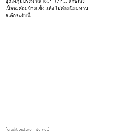
อุณหภูมิประมาณ 160°F (71°C) ลักษณะ
เนื้อจะค่อยข้างแข็ง แห้ง ไม่ค่อยนิยมทาน
สเต๊กระดับนี้
(credit picture: internet)