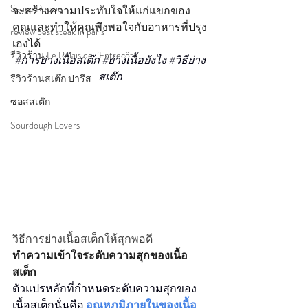
Sauce Recipe
จะสร้างความประทับใจให้แก่แขกของ
คุณและทำให้คุณพึงพอใจกับอาหารที่ปรุง
review best steak in paris
เองได้ 
รีวิวร้าน Le Relais de l’Entrecôte
#การย
่างเนื้อสเต๊ก 
#ย
่างเนื้อยังไง 
#ว
ิธีย่าง
สเต๊ก
รีวิวร้านสเต๊ก ปารีส
ซอสสเต๊ก
Sourdough Lovers
วิธีการย่างเนื้อสเต็กให้สุกพอดี
ทำความเข้าใจระดับความสุกของเนื้อ
สเต็ก
ตัวแปรหลักที่กำหนดระดับความสุกของ
เนื้อสเต็กนั่นคือ 
อุณหภูมิภายในของเนื้อ